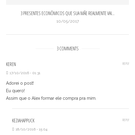
3 PRESENTES ECONÔMICOS QUE SUA MÃE REALMENTE VAI...
10/05/2017
3 COMMENTS
KEREN
REPLY
17/10/2016 - 01:31
Adorei o post!
Eu quero!
Assim que o Alex formar ele compra pra mim.
KEZIAHAPPUCK
REPLY
18/10/2016 - 15:04